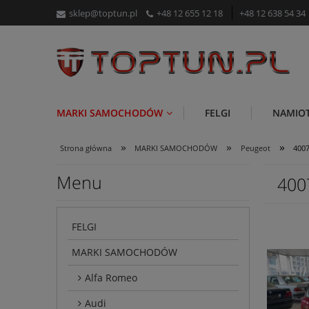
sklep@toptun.pl
+48 12 655 12 18
+48 12 638 54 34
MARKI SAMOCHODÓW
FELGI
NAMIO
»
»
»
Strona główna
MARKI SAMOCHODÓW
Peugeot
400
Menu
400
FELGI
MARKI SAMOCHODÓW
Alfa Romeo
Audi