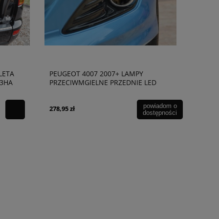
LETA
PEUGEOT 4007 2007+ LAMPY
23HA
PRZECIWMGIELNE PRZEDNIE LED
KOMPLET 09270157
powiadom o
278,95 zł
dostępności