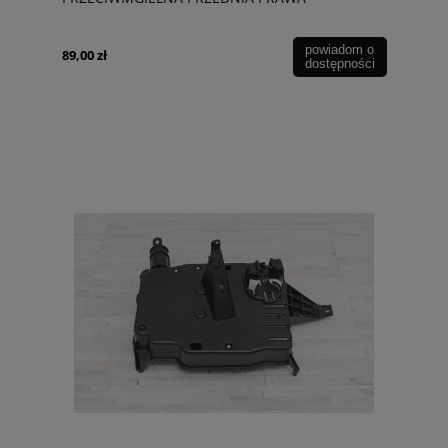
261508992C
powiadom o
89,00 zł
dostępności