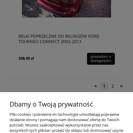
BELKI POPRZECZNE DO RELINGÓW FORD
TOURNEO CONNECT 2002-2013
powiadom o
338,95 zł
dostępności
«
»
1
2
Dbamy o Twoją prywatność
POMOC
Pliki cookies i pokrewne im technologie umożliwiają poprawne
działanie strony i pomagają nam dostosować ofertę do Twoich
potrzeb. Możesz zaakceptować wykorzystanie przez nas
wszystkich tych plików i przejść do sklepu lub dostosować użycie