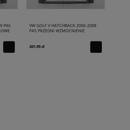
9 PAS
VW GOLF V HATCHBACK 2006-2008
ŁOWE
PAS PRZEDNI WZMOCNIENIE
CZOŁOWE 1K0805588G
201,95 zł