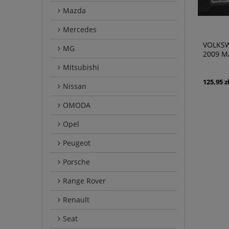
Mazda
Mercedes
VOLKSW
MG
2009 M
NAKŁAD
Mitsubishi
125,95 z
Nissan
OMODA
Opel
Peugeot
Porsche
Range Rover
Renault
Seat