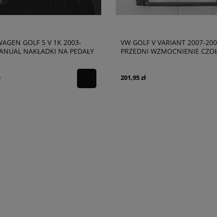
AGEN GOLF 5 V 1K 2003-
VW GOLF V VARIANT 2007-200
ANUAL NAKŁADKI NA PEDAŁY
PRZEDNI WZMOCNIENIE CZO
ANE 1K1864551
1K0805588G
ł
201,95 zł