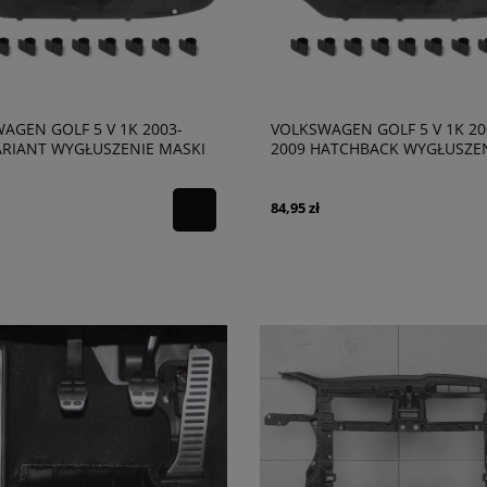
AGEN GOLF 5 V 1K 2003-
VOLKSWAGEN GOLF 5 V 1K 20
ARIANT WYGŁUSZENIE MASKI
2009 HATCHBACK WYGŁUSZE
831
MASKI 1K0863831
84,95 zł