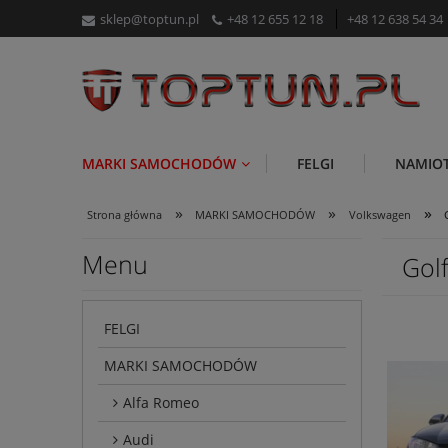
sklep@toptun.pl
+48 12 655 12 18
+48 12 638 54 34
MARKI SAMOCHODÓW
FELGI
NAMIO
»
»
»
Strona główna
MARKI SAMOCHODÓW
Volkswagen
Menu
Gol
FELGI
MARKI SAMOCHODÓW
Alfa Romeo
Audi