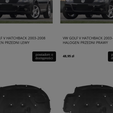
F V HATCHBACK 2003-2008
VW GOLF V HATCHBACK 2003
N PRZEDNI LEWY
HALOGEN PRZEDNI PRAWY
699D
1T0941700D
powiadom o
p
48,95 zł
dostępności
d