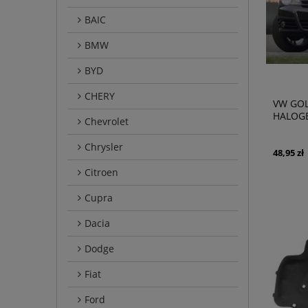
BAIC
BMW
BYD
CHERY
VW GOL
HALOGE
Chevrolet
1T0941
Chrysler
48,95 zł
Citroen
Cupra
Dacia
Dodge
Fiat
Ford