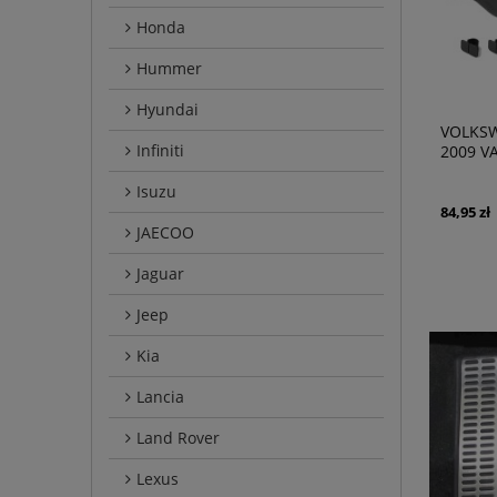
Honda
Hummer
Hyundai
VOLKSW
Infiniti
2009 V
1K0863
Isuzu
84,95 zł
JAECOO
Jaguar
Jeep
Kia
Lancia
Land Rover
Lexus