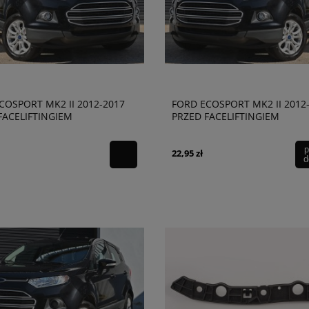
COSPORT MK2 II 2012-2017
FORD ECOSPORT MK2 II 2012
FACELIFTINGIEM
PRZED FACELIFTINGIEM
OWANA NAKŁADKA
CHROMOWANA NAKŁADKA
ENU PRAWA CN1515B216
HALOGENU LEWA CN1515B21
p
22,95 zł
d