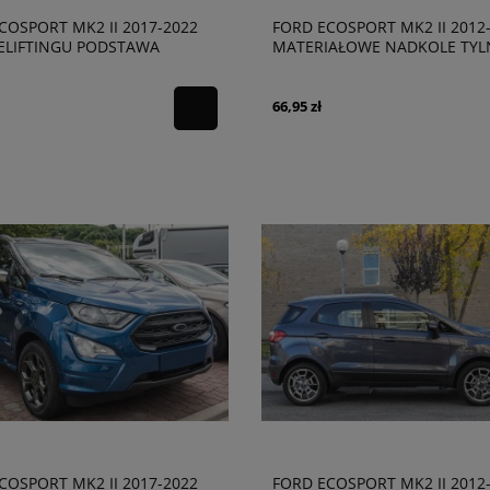
COSPORT MK2 II 2017-2022
FORD ECOSPORT MK2 II 2012
ELIFTINGU PODSTAWA
MATERIAŁOWE NADKOLE TYL
Y REJESTRACYJNEJ
PRAWE GN15278B50
7N388A
66,95 zł
COSPORT MK2 II 2017-2022
FORD ECOSPORT MK2 II 2012