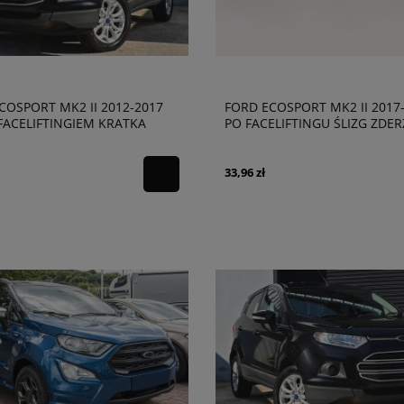
COSPORT MK2 II 2012-2017
FORD ECOSPORT MK2 II 2017
FACELIFTINGIEM KRATKA
PO FACELIFTINGU ŚLIZG ZDE
AKA LEWA
PRZEDNIEGO PRAWY GN1517
5A299DA52C7
33,96 zł