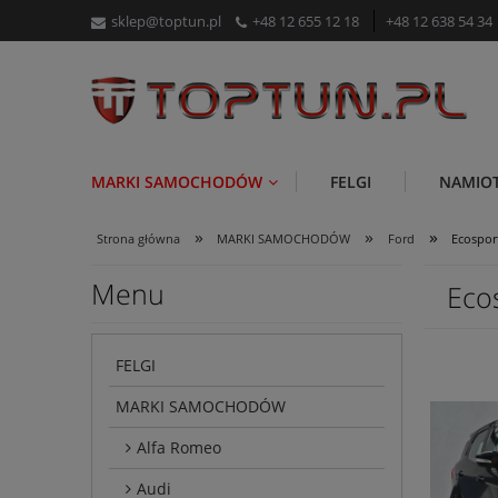
sklep@toptun.pl
+48 12 655 12 18
+48 12 638 54 34
MARKI SAMOCHODÓW
FELGI
NAMIO
»
»
»
Strona główna
MARKI SAMOCHODÓW
Ford
Ecospor
Menu
Eco
FELGI
MARKI SAMOCHODÓW
Alfa Romeo
Audi