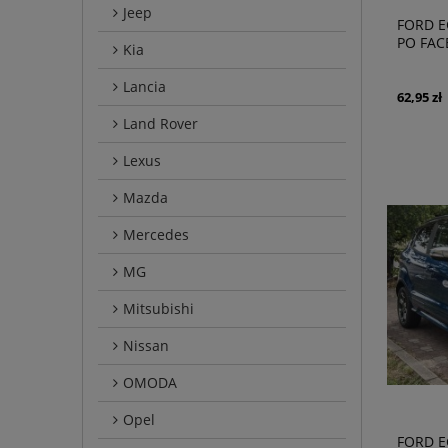
Jeep
FORD E
PO FAC
Kia
TABLIC
GN151
Lancia
62,95 zł
Land Rover
Lexus
Mazda
Mercedes
MG
Mitsubishi
Nissan
OMODA
Opel
FORD E