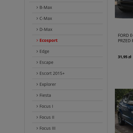
B-Max
C-Max
D-Max
FORD E
Ecosport
PRZED 
ZDERZ
Edge
CN151
31,95 zł
Escape
Escort 2015+
Explorer
Fiesta
Focus I
Focus II
Focus III