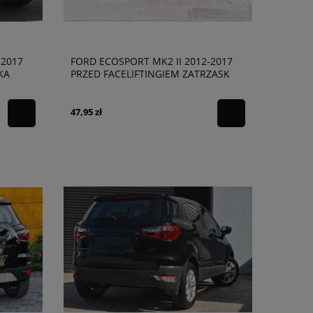
-2017
FORD ECOSPORT MK2 II 2012-2017
KA
PRZED FACELIFTINGIEM ZATRZASK
ZAMKA MASKI CN1A16700AB
47,95 zł