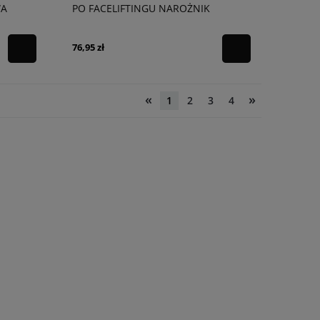
WA
PO FACELIFTINGU NAROŻNIK
PRZEDNIEGO ZDERZAKA LEWY
GN1Z17D957CB
76,95 zł
«
»
1
2
3
4