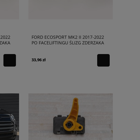
-2022
FORD ECOSPORT MK2 II 2017-2022
RZAKA
PO FACELIFTINGU ŚLIZG ZDERZAKA
A869AD
PRZEDNIEGO LEWY GN1517A870AD
33,96 zł