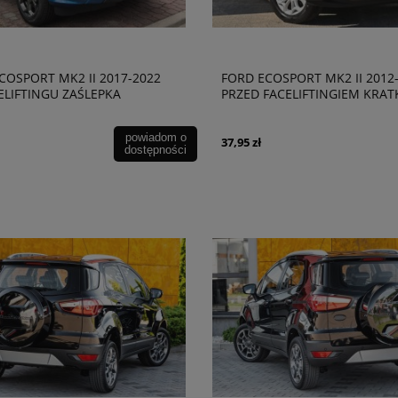
COSPORT MK2 II 2017-2022
FORD ECOSPORT MK2 II 2012
ELIFTINGU ZAŚLEPKA
PRZED FACELIFTINGIEM KRAT
IEGO ZDERZAKA HAKA
ZDERZAKA PRAWA
7A989AC
CN1515A298DA52C7
powiadom o
37,95 zł
dostępności