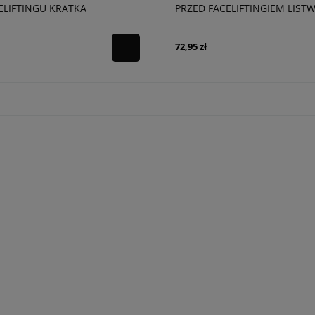
ELIFTINGU KRATKA
PRZED FACELIFTINGIEM LIST
NIEGO ZDERZAKA PRAWA
TYLNYCH DRZWI PRAWA
419BD
CN15N254A76
72,95 zł