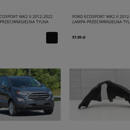
COSPORT MK2 II 2012-2022
FORD ECOSPORT MK2 II 2012
PRZECIWMGIELNA TYLNA
LAMPA PRZECIWMGIELNA TY
 CN1515K272AC
LEWA CN1515K273AD
57,95 zł