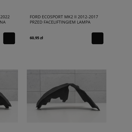
-2022
FORD ECOSPORT MK2 II 2012-2017
LNA
PRZED FACELIFTINGIEM LAMPA
COFANIA ODBLASK TYLNY PRAWY
CN1515500AD
60,95 zł