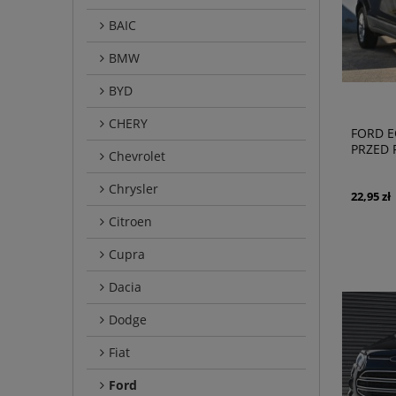
BAIC
BMW
BYD
CHERY
FORD E
PRZED 
Chevrolet
CHROM
HALOG
Chrysler
22,95 zł
Citroen
Cupra
Dacia
Dodge
Fiat
Ford