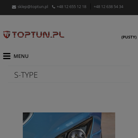
sklep@toptun.pl
+48 12 655 12 18
+48 12 638 54 34
(PUSTY)
S-TYPE