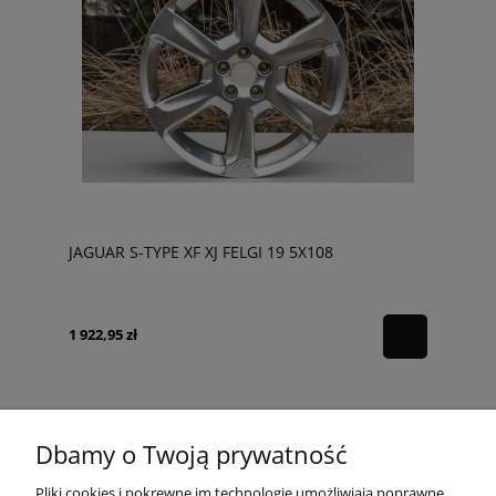
JAGUAR S-TYPE XF XJ FELGI 19 5X108
1 922,95 zł
Dbamy o Twoją prywatność
POMOC
Pliki cookies i pokrewne im technologie umożliwiają poprawne