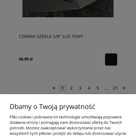
CZARNA SZEKLA 5/8" 3,25 TONY
56,95 zł
«
»
1
2
3
4
5
...
21
Dbamy o Twoją prywatność
POMOC
Pliki cookies i pokrewne im technologie umożliwiają poprawne
działanie strony i pomagają nam dostosować ofertę do Twoich
potrzeb. Możesz zaakceptować wykorzystanie przez nas
wszystkich tych plików i przejść do sklepu lub dostosować użycie