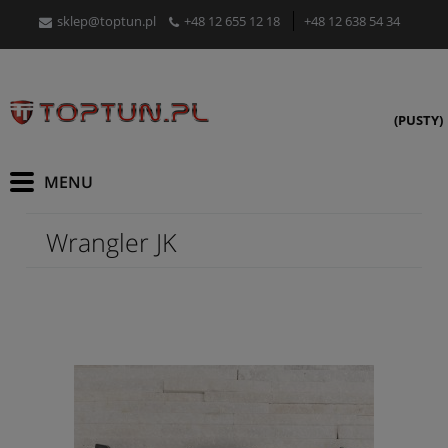
sklep@toptun.pl
+48 12 655 12 18
+48 12 638 54 34
(PUSTY)
Wrangler JK