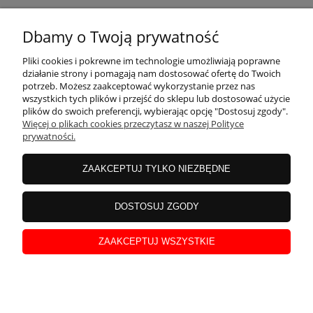
Dbamy o Twoją prywatność
POMOC
Pliki cookies i pokrewne im technologie umożliwiają poprawne
działanie strony i pomagają nam dostosować ofertę do Twoich
potrzeb. Możesz zaakceptować wykorzystanie przez nas
wszystkich tych plików i przejść do sklepu lub dostosować użycie
MOJE KONTO
plików do swoich preferencji, wybierając opcję "Dostosuj zgody".
Więcej o plikach cookies przeczytasz w naszej Polityce
prywatności.
PŁATNOŚCI I DOSTAWA
ZAAKCEPTUJ TYLKO NIEZBĘDNE
INFORMACJE
DOSTOSUJ ZGODY
ZAAKCEPTUJ WSZYSTKIE
O NAS
pokaż pełną wersję strony
Sklep internetowy Shoper Premium