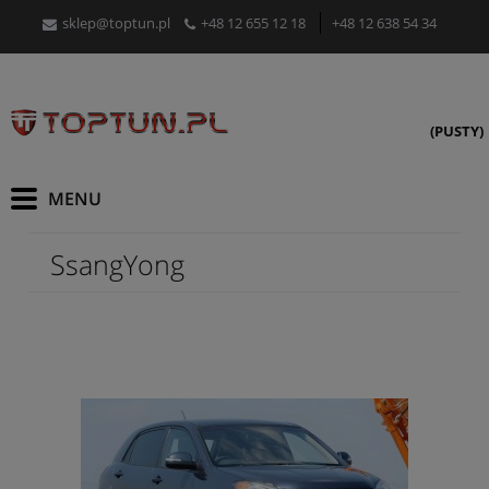
sklep@toptun.pl
+48 12 655 12 18
+48 12 638 54 34
(PUSTY)
SsangYong