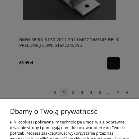
BMW SERIA 3 F30 2011-2019 MOCOWANIE BELKI
PRZEDNIEJ LEWE 51647245795
65,95 zł
«
»
1
2
3
4
5
...
7
Dbamy o Twoją prywatność
POMOC
Pliki cookies i pokrewne im technologie umożliwiają poprawne
działanie strony i pomagają nam dostosować ofertę do Twoich
potrzeb. Możesz zaakceptować wykorzystanie przez nas
wszystkich tych plików i przejść do sklepu lub dostosować użycie