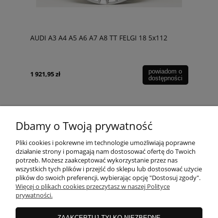
AUDI A3 A4 A5 A6 A7 A8 TT FELGI 18 5x112
powiadom o
1 921,95 zł
dostępności
Dbamy o Twoją prywatność
POMOC
Pliki cookies i pokrewne im technologie umożliwiają poprawne
działanie strony i pomagają nam dostosować ofertę do Twoich
potrzeb. Możesz zaakceptować wykorzystanie przez nas
wszystkich tych plików i przejść do sklepu lub dostosować użycie
MOJE KONTO
plików do swoich preferencji, wybierając opcję "Dostosuj zgody".
Więcej o plikach cookies przeczytasz w naszej Polityce
prywatności.
PŁATNOŚCI I DOSTAWA
ZAAKCEPTUJ TYLKO NIEZBĘDNE