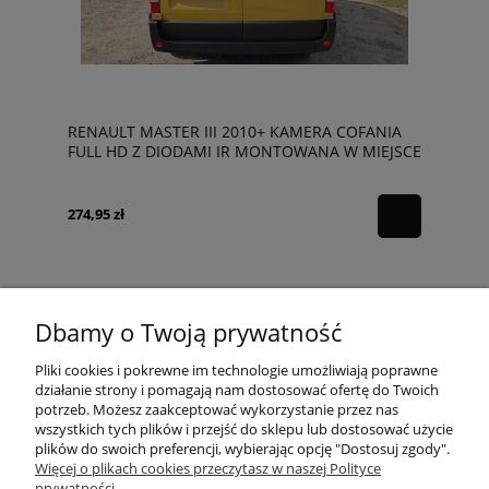
RENAULT MASTER III 2010+ KAMERA COFANIA
FULL HD Z DIODAMI IR MONTOWANA W MIEJSCE
ŚWIATŁA STOPU DYNAMICZNE LINIE
274,95 zł
Dbamy o Twoją prywatność
POMOC
Pliki cookies i pokrewne im technologie umożliwiają poprawne
działanie strony i pomagają nam dostosować ofertę do Twoich
potrzeb. Możesz zaakceptować wykorzystanie przez nas
wszystkich tych plików i przejść do sklepu lub dostosować użycie
MOJE KONTO
plików do swoich preferencji, wybierając opcję "Dostosuj zgody".
Więcej o plikach cookies przeczytasz w naszej Polityce
prywatności.