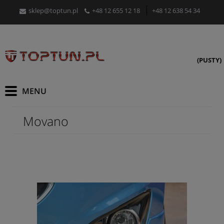
sklep@toptun.pl
+48 12 655 12 18
+48 12 638 54 34
(PUSTY)
Movano