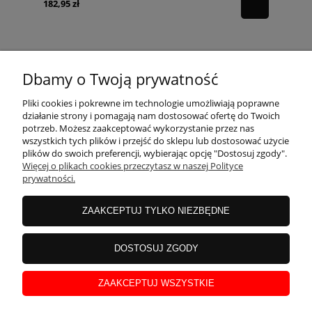
182,95 zł
Dbamy o Twoją prywatność
POMOC
Pliki cookies i pokrewne im technologie umożliwiają poprawne
działanie strony i pomagają nam dostosować ofertę do Twoich
potrzeb. Możesz zaakceptować wykorzystanie przez nas
wszystkich tych plików i przejść do sklepu lub dostosować użycie
MOJE KONTO
plików do swoich preferencji, wybierając opcję "Dostosuj zgody".
Więcej o plikach cookies przeczytasz w naszej Polityce
prywatności.
PŁATNOŚCI I DOSTAWA
ZAAKCEPTUJ TYLKO NIEZBĘDNE
INFORMACJE
DOSTOSUJ ZGODY
ZAAKCEPTUJ WSZYSTKIE
O NAS