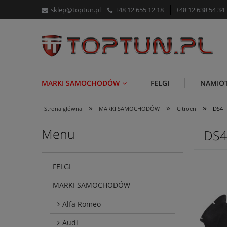
sklep@toptun.pl
+48 12 655 12 18
+48 12 638 54 34
MARKI SAMOCHODÓW
FELGI
NAMIO
»
»
»
Strona główna
MARKI SAMOCHODÓW
Citroen
DS4
Menu
DS4
FELGI
MARKI SAMOCHODÓW
Alfa Romeo
Audi