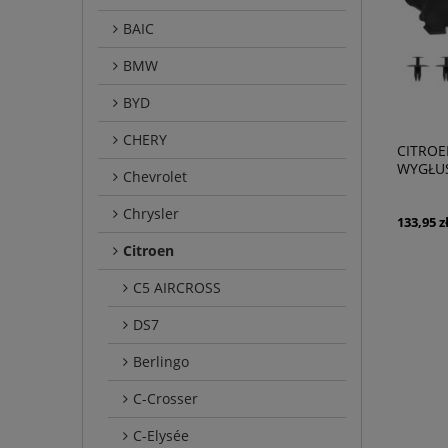
BAIC
BMW
BYD
CHERY
CITROE
WYGŁUS
Chevrolet
EUROPE
Chrysler
133,95 z
Citroen
C5 AIRCROSS
DS7
Berlingo
C-Crosser
C-Elysée