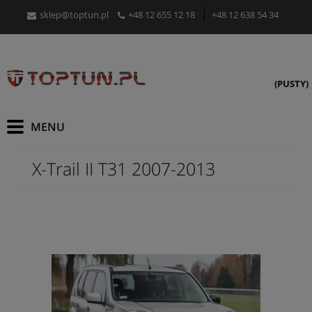
sklep@toptun.pl
+48 12 655 12 18
+48 12 638 54 34
(PUSTY)
X-Trail II T31 2007-2013