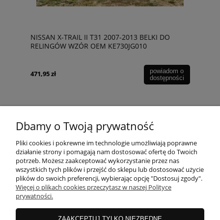
NISSAN X-TRAIL II T31 2007-2013 BELKI DO
RELINGÓW WZÓR OEM KE730JG010
powiadom o
471,95 zł
dostępności
Dbamy o Twoją prywatność
POMOC
Pliki cookies i pokrewne im technologie umożliwiają poprawne
działanie strony i pomagają nam dostosować ofertę do Twoich
potrzeb. Możesz zaakceptować wykorzystanie przez nas
wszystkich tych plików i przejść do sklepu lub dostosować użycie
MOJE KONTO
plików do swoich preferencji, wybierając opcję "Dostosuj zgody".
Więcej o plikach cookies przeczytasz w naszej Polityce
prywatności.
PŁATNOŚCI I DOSTAWA
ZAAKCEPTUJ TYLKO NIEZBĘDNE