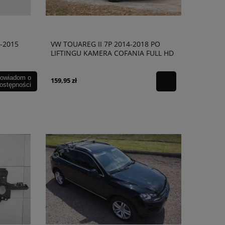
-2015
VW TOUAREG II 7P 2014-2018 PO
LIFTINGU KAMERA COFANIA FULL HD
DYNAMICZNE LINIE ZINTEGROWANA
Z KLAMKĄ KLAPY TYLNEJ
owiadom o
159,95 zł
ostępności