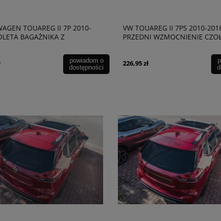
AGEN TOUAREG II 7P 2010-
VW TOUAREG II 7P5 2010-201
OLETA BAGAŻNIKA Z
PRZEDNI WZMOCNIENIE CZO
ANIEM DO ZAGŁÓWKÓW
7P6805594C
773
powiadom o
p
ł
226,95 zł
dostępności
d