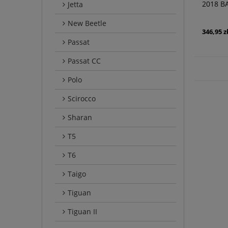
2018 B
Jetta
BAZOW
New Beetle
346,95 z
Passat
Passat CC
Polo
Scirocco
Sharan
T5
T6
Taigo
Tiguan
Tiguan II