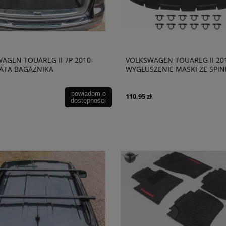
AGEN TOUAREG II 7P 2010-
VOLKSWAGEN TOUAREG II 20
ATA BAGAŻNIKA
WYGŁUSZENIE MASKI ZE SPI
7P6863831A
powiadom o
110,95 zł
dostępności