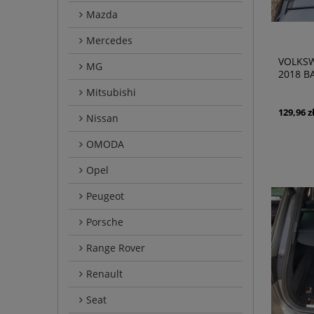
Mazda
Mercedes
VOLKSW
MG
2018 B
BAZOWE
Mitsubishi
129,96 z
Nissan
OMODA
Opel
Peugeot
Porsche
Range Rover
Renault
Seat