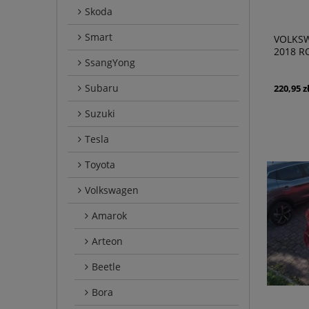
Skoda
Smart
VOLKSW
2018 R
SsangYong
MOCOW
7P6867
Subaru
220,95 z
Suzuki
Tesla
Toyota
Volkswagen
Amarok
Arteon
Beetle
Bora