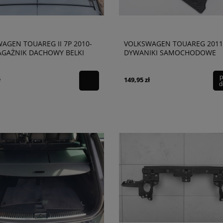
AGEN TOUAREG II 7P 2010-
VOLKSWAGEN TOUAREG 2011
AGAŻNIK DACHOWY BELKI
DYWANIKI SAMOCHODOWE
 130 CM CZARNE STALOWE
p
ł
149,95 zł
d