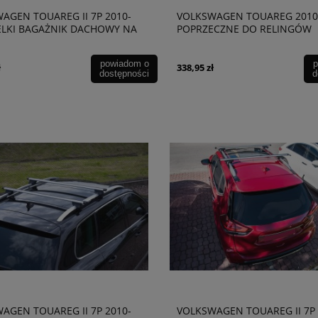
AGEN TOUAREG II 7P 2010-
VOLKSWAGEN TOUAREG 2010+
ELKI BAGAŻNIK DACHOWY NA
POPRZECZNE DO RELINGÓW
I
powiadom o
p
ł
338,95 zł
dostępności
d
AGEN TOUAREG II 7P 2010-
VOLKSWAGEN TOUAREG II 7P 