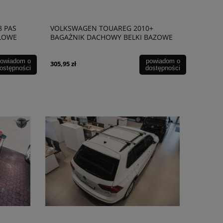
8 PAS
VOLKSWAGEN TOUAREG 2010+
ŁOWE
BAGAŻNIK DACHOWY BELKI BAZOWE
135 CM
owiadom o
powiadom o
305,95 zł
ostępności
dostępności