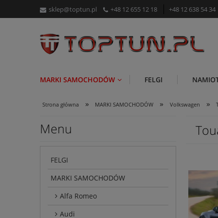
sklep@toptun.pl
+48 12 655 12 18
+48 12 638 54 34
MARKI SAMOCHODÓW
FELGI
NAMIO
»
»
»
Strona główna
MARKI SAMOCHODÓW
Volkswagen
Menu
Tou
FELGI
MARKI SAMOCHODÓW
Alfa Romeo
Audi