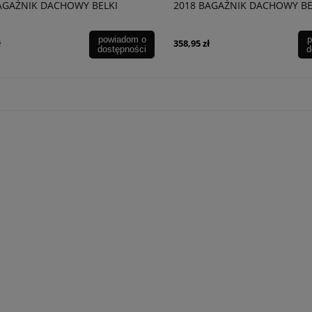
AGAŻNIK DACHOWY BELKI
2018 BAGAŻNIK DACHOWY BE
E 137 CM
RELINGÓW
powiadom o
p
ł
358,95 zł
dostępności
d