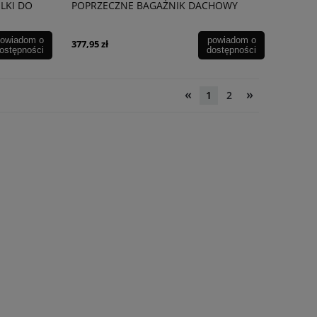
LKI DO
POPRZECZNE BAGAŻNIK DACHOWY
137CM
owiadom o
powiadom o
377,95 zł
ostępności
dostępności
«
»
1
2