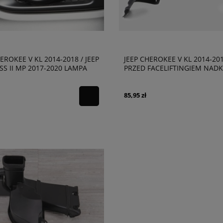
EROKEE V KL 2014-2018 / JEEP
JEEP CHEROKEE V KL 2014-20
S II MP 2017-2020 LAMPA
PRZED FACELIFTINGIEM NAD
WMGIELNA PRZEDNIA L=P
PRZEDNIE LEWE 68209679AE
6AA
85,95 zł