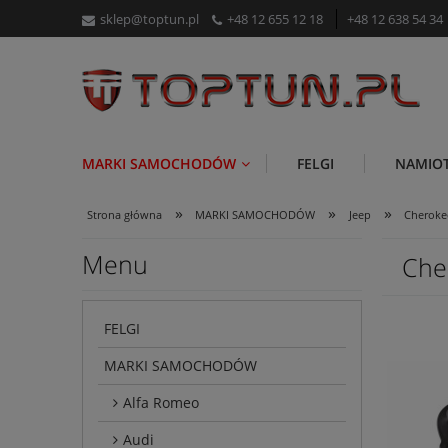
sklep@toptun.pl
+48 12 655 12 18
+48 12 638 54 34
MARKI SAMOCHODÓW
FELGI
NAMIO
»
»
»
Strona główna
MARKI SAMOCHODÓW
Jeep
Cheroke
Menu
Che
FELGI
MARKI SAMOCHODÓW
Alfa Romeo
Audi