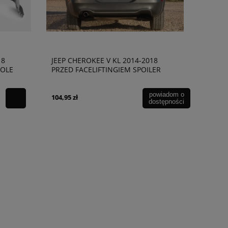
18
JEEP CHEROKEE V KL 2014-2018
KOLE
PRZED FACELIFTINGIEM SPOILER
TYLNEGO ZDERZAKA CZARNY 1
WYDECH 68210025AA
powiadom o
104,95 zł
dostępności