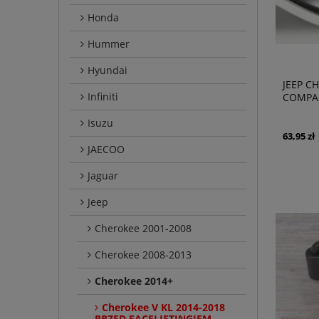
Honda
Hummer
Hyundai
JEEP CH
Infiniti
COMPAS
PRZECI
Isuzu
518242
63,95 zł
JAECOO
Jaguar
Jeep
Cherokee 2001-2008
Cherokee 2008-2013
Cherokee 2014+
Cherokee V KL 2014-2018
PRZED FACELIFTINGIEM