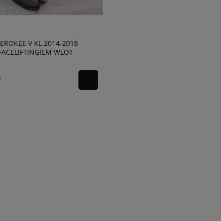
HEROKEE V KL 2014-2018
FACELIFTINGIEM WLOT
RZA 68158625AD
ł