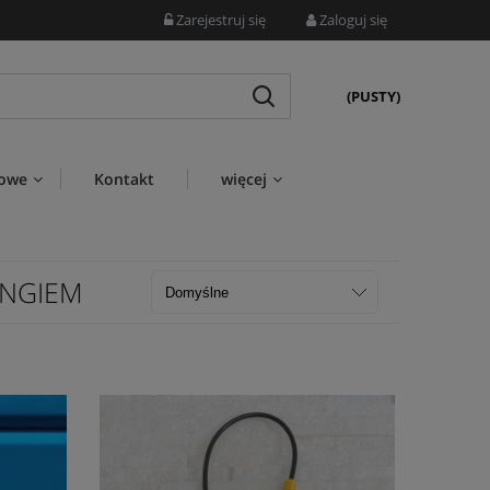
Zarejestruj się
Zaloguj się
(PUSTY)
wowe
Kontakt
więcej
INGIEM