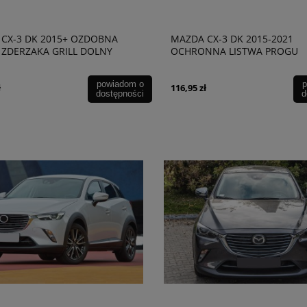
CX-3 DK 2015+ OZDOBNA
MAZDA CX-3 DK 2015-2021
 ZDERZAKA GRILL DOLNY
OCHRONNA LISTWA PROGU
BAGAŻNIKA
powiadom o
p
ł
116,95 zł
dostępności
d