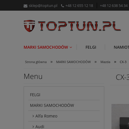
sklep@toptun.pl
+48 12 655 12 18
+48 12 638 54 34
MARKI SAMOCHODÓW
FELGI
NAMIO
»
»
»
Strona główna
MARKI SAMOCHODÓW
Mazda
CX-3
Menu
CX-
FELGI
MARKI SAMOCHODÓW
Alfa Romeo
Audi