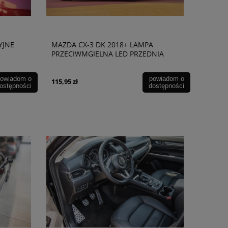
YJNE
MAZDA CX-3 DK 2018+ LAMPA
PRZECIWMGIELNA LED PRZEDNIA
PRAWA B63B51680
owiadom o
powiadom o
115,95 zł
ostępności
dostępności