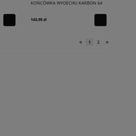
KOŃCÓWKA WYDECHU KARBON 64
MM L 170 MM
143,95 zł
«
»
1
2