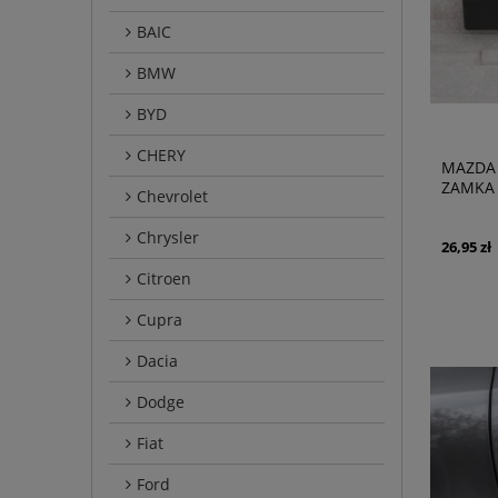
BAIC
BMW
BYD
CHERY
MAZDA 
ZAMKA 
Chevrolet
KD5356
Chrysler
26,95 zł
Citroen
Cupra
Dacia
Dodge
Fiat
Ford