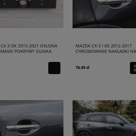
CX-3 DK 2015-2021 OSŁONA
MAZDA CX-5 I KE 2012-2017
MASKI POKRYWY SILNIKA
CHROMOWANE NAKŁADKI N
627
KLAMKI WERSJA Z KLUCZYKI
p
76,95 zł
d