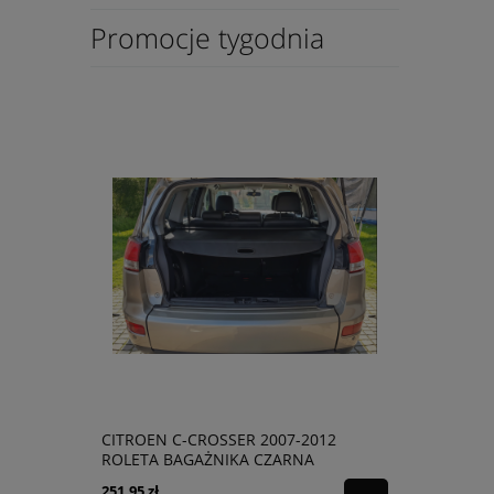
Promocje tygodnia
022
CITROEN C-CROSSER 2007-2012
SKODA CIT
MPLETEM
ROLETA BAGAŻNIKA CZARNA
BAGAŻNIKA
7237A023HA
251,95 zł
216,95 zł