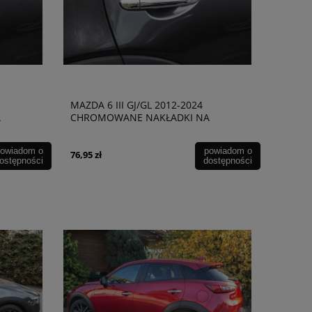
MAZDA 6 III GJ/GL 2012-2024
A
CHROMOWANE NAKŁADKI NA
EM
KLAMKI WERSJA Z KLUCZYKIEM
owiadom o
powiadom o
76,95 zł
ostępności
dostępności