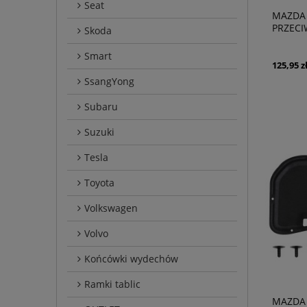
Seat
MAZDA 
PRZECI
Skoda
LEWA B
Smart
125,95 z
SsangYong
Subaru
Suzuki
Tesla
Toyota
Volkswagen
Volvo
Końcówki wydechów
Ramki tablic
MAZDA 