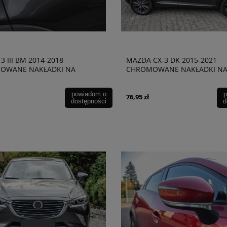
3 III BM 2014-2018
MAZDA CX-3 DK 2015-2021
OWANE NAKŁADKI NA
CHROMOWANE NAKŁADKI N
 WERSJA Z KLUCZYKIEM
KLAMKI WERSJA Z KLUCZYKI
powiadom o
p
76,95 zł
dostępności
d