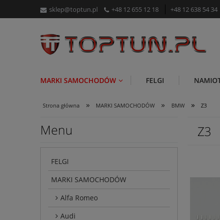
sklep@toptun.pl
+48 12 655 12 18
+48 12 638 54 34
MARKI SAMOCHODÓW
FELGI
NAMIO
»
»
»
Strona główna
MARKI SAMOCHODÓW
BMW
Z3
Menu
Z3
FELGI
MARKI SAMOCHODÓW
Alfa Romeo
Audi