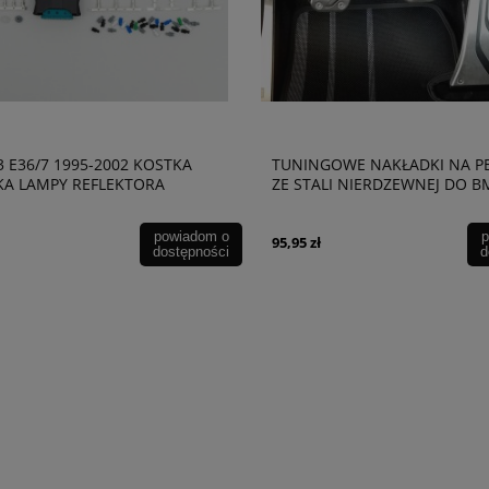
 E36/7 1995-2002 KOSTKA
TUNINGOWE NAKŁADKI NA P
A LAMPY REFLEKTORA
ZE STALI NIERDZEWNEJ DO 
59991
powiadom o
p
95,95 zł
dostępności
d