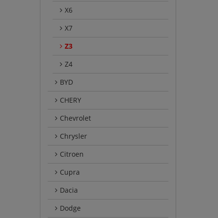
X6
X7
Z3
Z4
BYD
CHERY
Chevrolet
Chrysler
Citroen
Cupra
Dacia
Dodge