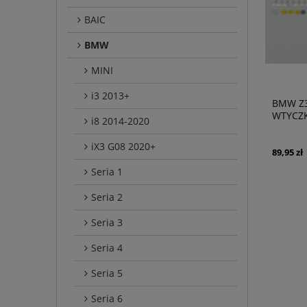
BAIC
BMW
MINI
i3 2013+
BMW Z3
WTYCZK
i8 2014-2020
611323
iX3 G08 2020+
89,95 zł
Seria 1
Seria 2
Seria 3
Seria 4
Seria 5
Seria 6