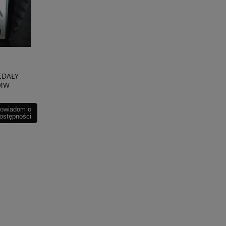
EDAŁY
BMW
owiadom o
ostępności