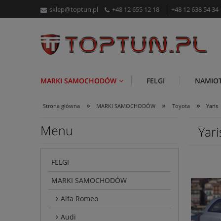
sklep@toptun.pl
+48 12 655 12 18
+48 12 638 54 34
MARKI SAMOCHODÓW
FELGI
NAMIO
»
»
»
Strona główna
MARKI SAMOCHODÓW
Toyota
Yaris
Menu
Yari
FELGI
MARKI SAMOCHODÓW
Alfa Romeo
Audi