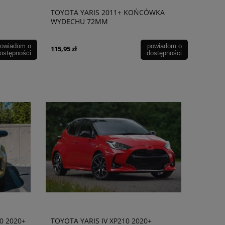
TOYOTA YARIS 2011+ KOŃCÓWKA
WYDECHU 72MM
owiadom o
powiadom o
115,95 zł
ostępności
dostępności
0 2020+
TOYOTA YARIS IV XP210 2020+