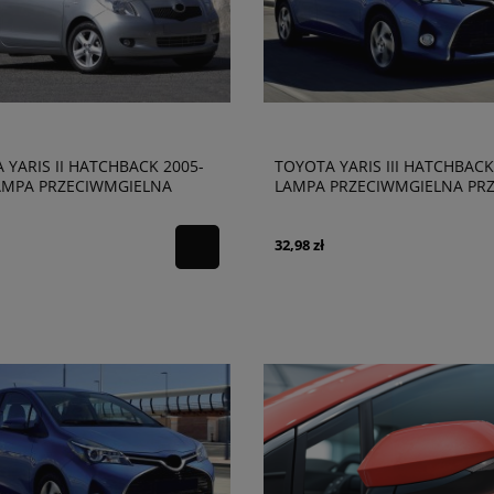
 YARIS II HATCHBACK 2005-
TOYOTA YARIS III HATCHBACK
AMPA PRZECIWMGIELNA
LAMPA PRZECIWMGIELNA PR
IA LEWA 195922112
LEWA 195922112
32,98 zł