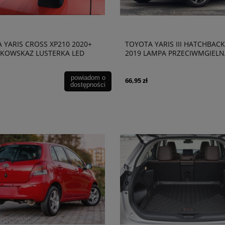
 YARIS CROSS XP210 2020+
TOYOTA YARIS III HATCHBACK
KOWSKAZ LUSTERKA LED
2019 LAMPA PRZECIWMGIELN
8173002200
PRZEDNIA LEWA 8122002110
powiadom o
66,95 zł
dostępności