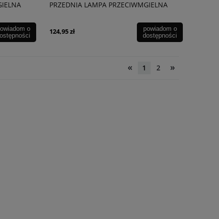
GIELNA
PRZEDNIA LAMPA PRZECIWMGIELNA
LED PRAWA 8121002190
owiadom o
powiadom o
124,95 zł
ostępności
dostępności
«
»
1
2