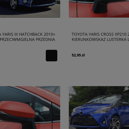
 YARIS III HATCHBACK 2010+
TOYOTA YARIS CROSS XP210 
PRZECIWMGIELNA PRZEDNIA
KIERUNKOWSKAZ LUSTERKA 
195921112
LEWY 8174002200
52,95 zł