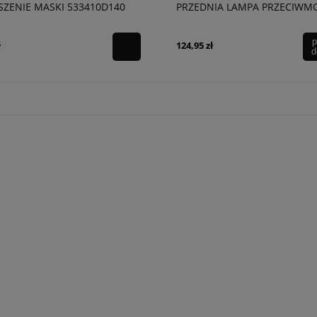
ZENIE MASKI 533410D140
PRZEDNIA LAMPA PRZECIWM
LED PRAWA 8121002190
p
ł
124,95 zł
d